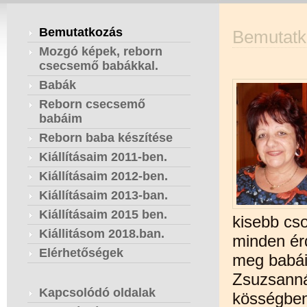
Bemutatkozás
Bemutatk
Mozgó képek, reborn
csecsemő babákkal.
Babák
Reborn csecsemő
babáim
Reborn baba készítése
Kiállításaim 2011-ben.
Kiállításaim 2012-ben.
Kiállításaim 2013-ban.
Kiállításaim 2015 ben.
kisebb cs
Kiállitásom 2018.ban.
minden ér
Elérhetőségek
meg babái
Zsuzsanná
Kapcsolódó oldalak
kösségben