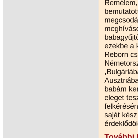
Remélem, 
bemutatot
megcsodál
meghíváso
babagyűjt
ezekbe a 
Reborn cs
Németorsz
,Bulgáriá
Ausztriáb
babám kerű
eleget tes
felkérésé
saját kés
érdeklődök
További 