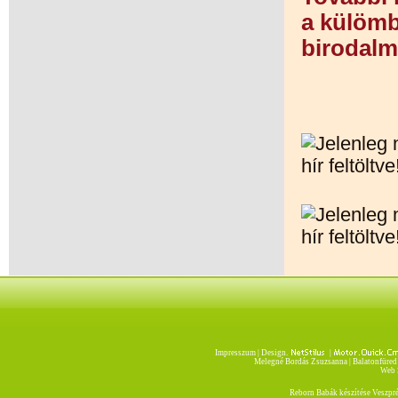
a külömb
birodal
Impresszum
| Design.
|
Melegné Bordás Zsuzsanna | Balatonfüred 
Web S
Reborn Babák készítése Veszpr