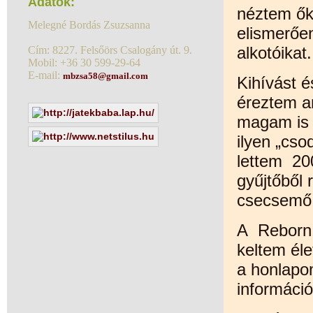
Adatok:
néztem ők
Melegné Bordás Zsuzsanna
elismerőe
alkotóikat.
Cím: 8227. Felsőörs Csalogány út. 9.
Mobil: +36 30 599-29-64
E-mail:
mbzsa58@gmail.com
Kihívást é
éreztem a
magam is 
ilyen „cso
lettem 20
gyűjtőből 
csecsemő 
A Rebor
keltem éle
a honlapom
információ