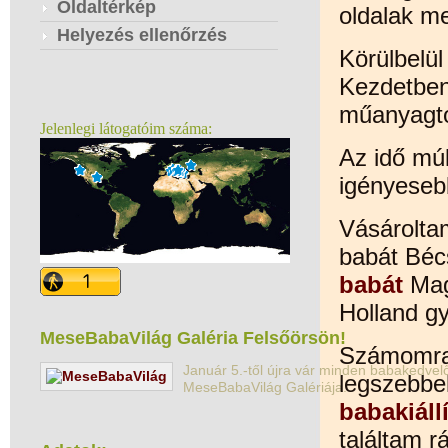
Oldaltérkép
oldalak m
Helyezés ellenőrzés
Körülbelül
Kezdetben
műanyagtó
Jelenlegi látogatóim száma:
Az idő mú
igényesebb
Vásárolt
babát Béc
babát
Mag
Holland gy
MeseBabaVilág Galéria Felsőörsön!
Számomra
Január 5.-től újra vár minden babakedvelő
legszebbek
MeseBabaVilág Galériája.
babakiáll
találtam r