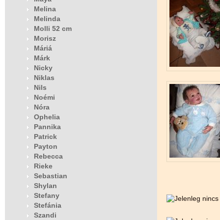
Melina
Melinda
Molli 52 cm
Morisz
Máriá
Márk
Nicky
Niklas
Nils
Noémi
Nóra
Ophelia
Pannika
Patrick
Payton
Rebecca
Rieke
Sebastian
Shylan
Stefany
Stefánia
Szandi