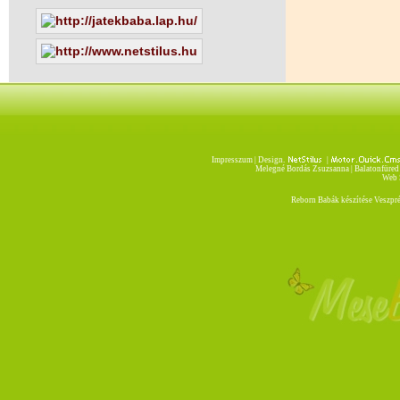
Impresszum
| Design.
|
Melegné Bordás Zsuzsanna | Balatonfüred 
Web S
Reborn Babák készítése Veszpr