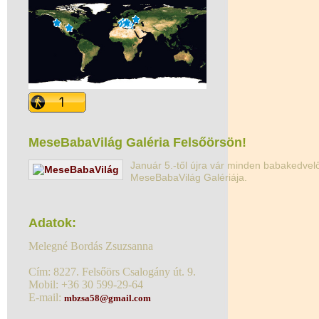
MeseBabaVilág Galéria Felsőörsön!
Január 5.-től újra vár minden babakedvelő
MeseBabaVilág Galériája.
Adatok:
Melegné Bordás Zsuzsanna
Cím: 8227. Felsőörs Csalogány út. 9.
Mobil: +36 30 599-29-64
E-mail:
mbzsa58@gmail.com