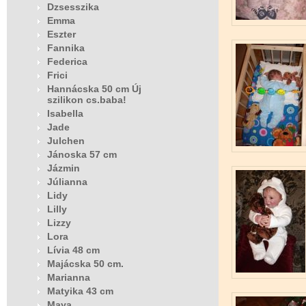
Dzsesszika
Emma
Eszter
Fannika
Federica
Frici
Hannácska 50 cm Új
szilikon cs.baba!
Isabella
Jade
Julchen
Jánoska 57 cm
Jázmin
Júlianna
Lidy
Lilly
Lizzy
Lora
Lívia 48 cm
Majácska 50 cm.
Marianna
Matyika 43 cm
Maya