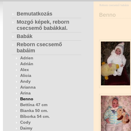
Reborn csecsemő babáim
Bemutatkozás
Benno
Mozgó képek, reborn
csecsemő babákkal.
Babák
Reborn csecsemő
babáim
Adrien
Adrián
Alex
Alicia
Andy
Arianna
Arina
Benno
Bettína 47 cm
Bianka 50 cm.
Bíborka 54 cm.
Cody
Daimy